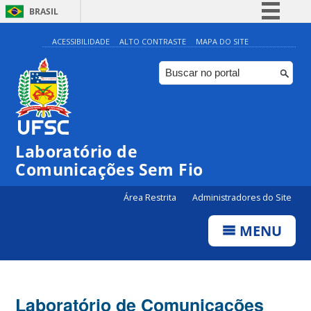
BRASIL
Simplifique!
ACESSIBILIDADE
ALTO CONTRASTE
MAPA DO SITE
Comunica BR
Participe
Acesso à informação
Legislação
Laboratório de
Canais
Comunicações Sem Fio
Área Restrita
Administradores do Site
MENU
Laboratório de Comunicações